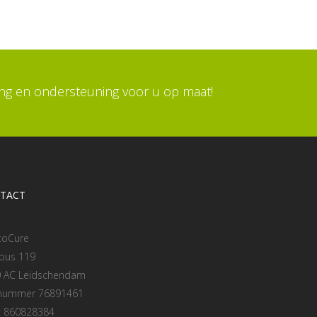
ing en ondersteuning voor u op maat!
TACT
toCure
bus 119
 AC Leidschendam
 nummer 76891461
: 860828384