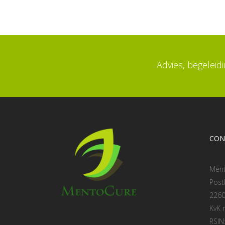
Advies, begeleid
CON
Men
Post
2260
KvK
RSIN