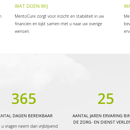
WAT DOEN WIJ
W
n
MentoCure zorgt voor inzicht en stabiliteit in uw
Men
financiën en kijkt samen met u naar uw overige
bew
wensen.
erv
365
25
ANTAL DAGEN BEREIKBAAR
AANTAL JAREN ERVARING BI
DE ZORG- EN DIENST VERLE
 u vragen neem dan vrijblijvend