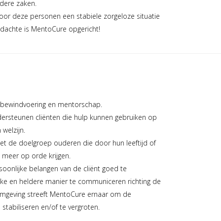
andere zaken.
 voor deze personen een stabiele zorgeloze situatie
edachte is MentoCure opgericht!
n bewindvoering en mentorschap.
dersteunen cliënten die hulp kunnen gebruiken op
 welzijn.
et de doelgroep ouderen die door hun leeftijd of
 meer op orde krijgen.
soonlijke belangen van de cliënt goed te
jke en heldere manier te communiceren richting de
n omgeving streeft MentoCure ernaar om de
stabiliseren en/of te vergroten.