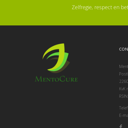
Zelfregie, respect en b
CON
Men
Post
2260
KvK
RSIN
Tele
E-ma