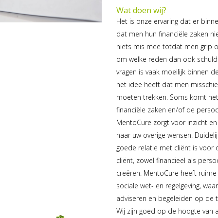
Wat doen wij?
Het is onze ervaring dat er binn
dat men hun financiële zaken nie
niets mis mee totdat men grip op
om welke reden dan ook schuld
vragen is vaak moeilijk binnen 
het idee heeft dat men misschie
moeten trekken. Soms komt het
financiële zaken en/of de persoo
MentoCure zorgt voor inzicht en 
naar uw overige wensen. Duideli
goede relatie met cliënt is voor
cliënt, zowel financieel als pers
creëren. MentoCure heeft ruim
sociale wet- en regelgeving, wa
adviseren en begeleiden op de te
Wij zijn goed op de hoogte van a