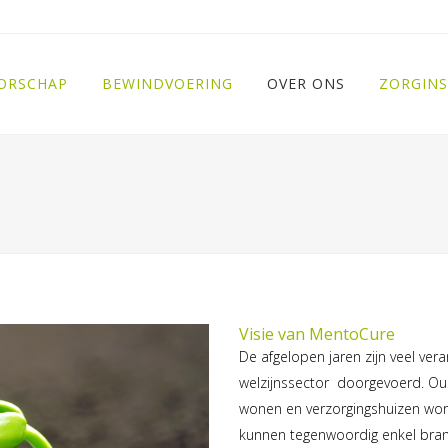
ORSCHAP
BEWINDVOERING
OVER ONS
ZORGINS
Visie van MentoCure
De afgelopen jaren zijn veel ve
welzijnssector doorgevoerd. Oud
wonen en verzorgingshuizen word
kunnen tegenwoordig enkel bran