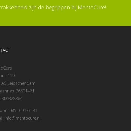
etrokkenheid zijn de begrippen bij MentoCure!
TACT
toCure
bus 119
 AC Leidschendam
 nummer 76891461
: 860828384
foon: 085- 004 61 41
il: info@mentocure.nl