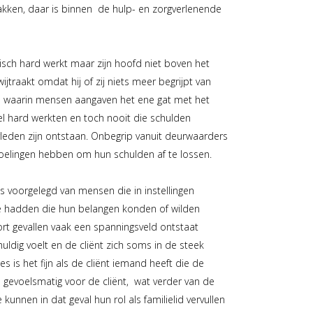
kken, daar is binnen de hulp- en zorgverlenende
isch hard werkt maar zijn hoofd niet boven het
jtraakt omdat hij of zij niets meer begrijpt van
ies waarin mensen aangaven het ene gat met het
el hard werkten en toch nooit die schulden
rleden zijn ontstaan. Onbegrip vanuit deurwaarders
oelingen hebben om hun schulden af te lossen.
es voorgelegd van mensen die in instellingen
ie hadden die hun belangen konden of wilden
oort gevallen vaak een spanningsveld ontstaat
huldig voelt en de cliënt zich soms in de steek
ies is het fijn als de cliënt iemand heeft die de
e gevoelsmatig voor de cliënt, wat verder van de
e kunnen in dat geval hun rol als familielid vervullen