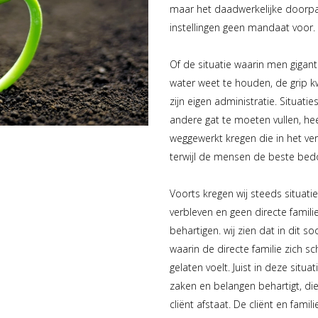
maar het daadwerkelijke doorpa
instellingen geen mandaat voor.
Of de situatie waarin men gigant
water weet te houden, de grip kwi
zijn eigen administratie. Situat
andere gat te moeten vullen, he
weggewerkt kregen die in het ve
terwijl de mensen de beste bed
Voorts kregen wij steeds situati
verbleven en geen directe famil
behartigen. wij zien dat in dit s
waarin de directe familie zich sc
gelaten voelt. Juist in deze situat
zaken en belangen behartigt, di
cliënt afstaat. De cliënt en famili