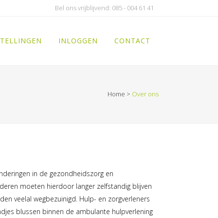
Bel ons vrijblijvend: 085 - 004 61 41
TELLINGEN
INLOGGEN
CONTACT
Home
>
Over ons
randeringen in de gezondheidszorg en
eren moeten hierdoor langer zelfstandig blijven
en veelal wegbezuinigd. Hulp- en zorgverleners
djes blussen binnen de ambulante hulpverlening