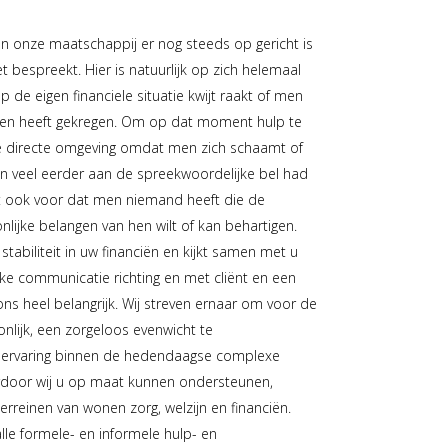
en onze maatschappij er nog steeds op gericht is
t bespreekt. Hier is natuurlijk op zich helemaal
 de eigen financiele situatie kwijt raakt of men
en heeft gekregen. Om op dat moment hulp te
de directe omgeving omdat men zich schaamt of
n veel eerder aan de spreekwoordelijke bel had
 ook voor dat men niemand heeft die de
nlijke belangen van hen wilt of kan behartigen.
stabiliteit in uw financiën en kijkt samen met u
jke communicatie richting en met cliënt en een
 ons heel belangrijk. Wij streven ernaar om voor de
oonlijk, een zorgeloos evenwicht te
e ervaring binnen de hedendaagse complexe
ardoor wij u op maat kunnen ondersteunen,
rreinen van wonen zorg, welzijn en financiën.
lle formele- en informele hulp- en