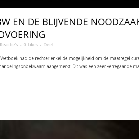
 BW EN DE BLIJVENDE NOODZAA
DVOERING
Reactie's
0
Likes
Deel
lijk Wetboek had de rechter enkel de mogelijkheid om de maatregel cur
g handelingsonbekwaam aangemerkt. Dit was een zeer verregaande ma