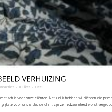
BEELD VERHUIZING
Reactie's
0
Likes
Deel
matisch is voor onze cliënten. Natuurlijk hebben wij cliënten die prim
jkste voor ons is dat de cliënt zijn zelfredzaamheid wordt vergroot! W