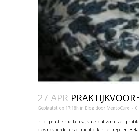
27 APR
PRAKTIJKVOOR
Geplaatst op 17:18h
in
Blog
door
MentoCure
0 
In de praktijk merken wij vaak dat verhuizen proble
bewindvoerder en/of mentor kunnen regelen. Belangri