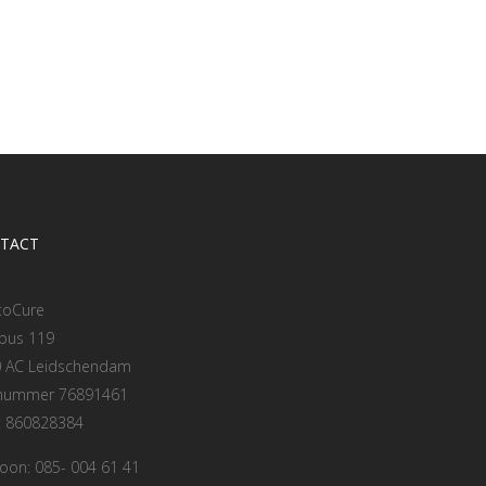
TACT
toCure
bus 119
 AC Leidschendam
 nummer 76891461
: 860828384
foon: 085- 004 61 41