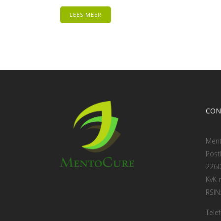
LEES MEER
CON
Men
Post
2260
KvK
RSIN
Tele