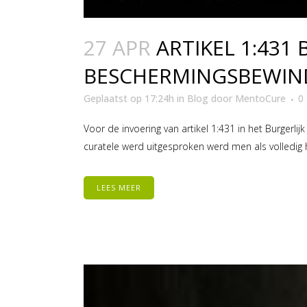
27 APR
ARTIKEL 1:431
BESCHERMINGSBEWIN
Geplaatst op 17:24h
in
Blog
door
MentoCure
0 
Voor de invoering van artikel 1:431 in het Burger
curatele werd uitgesproken werd men als volledi
LEES MEER